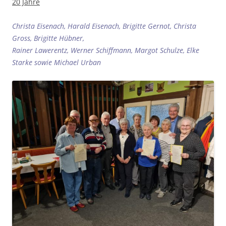
20 Jahre
Christa Eisenach, Harald Eisenach, Brigitte Gernot, Christa
Gross, Brigitte Hübner,
Rainer Lawerentz, Werner Schiffmann, Margot Schulze, Elke
Starke sowie Michael Urban